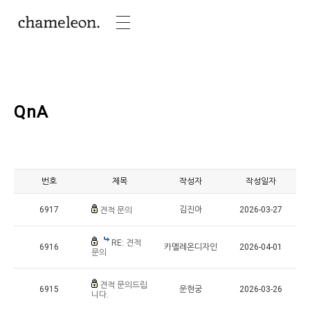
QnA
번호
제목
작성자
작성일자
6917
김진아
2026-03-27
견적 문의
RE: 견적
6916
카멜레온디자인
2026-04-01
문의
견적 문의드립
6915
운현궁
2026-03-26
니다.