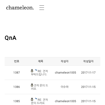
QnA
번호
제목
작성자
작성일자
RE: 견적
1387
chameleon1005
2017-11-17
부탁드립니다.
견적 문의 드
1386
이수하
2017-11-15
려요.
RE: 견적
1385
chameleon1005
2017-11-15
문의 드려요.