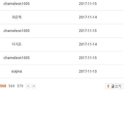
chameleon1005
2017-11-15
최은혁
2017-11-14
chameleon1005
2017-11-15
이지은
2017-11-14
chameleon1005
2017-11-15
soijina
2017-11-13
568
569
570