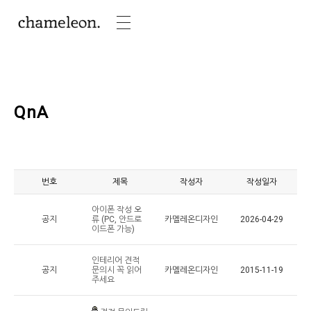
QnA
번호
제목
작성자
작성일자
아이폰 작성 오
공지
류 (PC, 안드로
카멜레온디자인
2026-04-29
이드폰 가능)
인테리어 견적
공지
문의시 꼭 읽어
카멜레온디자인
2015-11-19
주세요