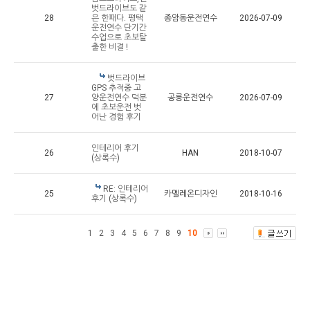
벗드라이브도 같
28
은 한패다. 평택
종암동운전연수
2026-07-09
운전연수 단기간
수업으로 초보탈
출한 비결 !
벗드라이브
GPS 추적중 고
27
양운전연수 덕분
공릉운전연수
2026-07-09
에 초보운전 벗
어난 경험 후기
인테리어 후기
26
HAN
2018-10-07
(상록수)
RE: 인테리어
25
카멜레온디자인
2018-10-16
후기 (상록수)
1
2
3
4
5
6
7
8
9
10