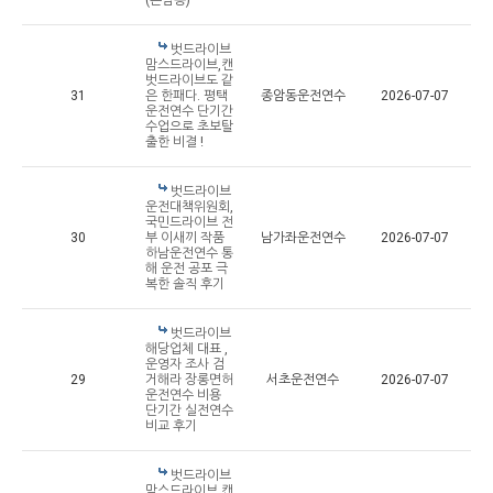
(돈암동)
벗드라이브
맘스드라이브,캔
벗드라이브도 같
31
은 한패다. 평택
종암동운전연수
2026-07-07
운전연수 단기간
수업으로 초보탈
출한 비결 !
벗드라이브
운전대책위원회,
국민드라이브 전
30
부 이새끼 작품
남가좌운전연수
2026-07-07
하남운전연수 통
해 운전 공포 극
복한 솔직 후기
벗드라이브
해당업체 대표 ,
운영자 조사 검
29
거해라 장롱면허
서초운전연수
2026-07-07
운전연수 비용
단기간 실전연수
비교 후기
벗드라이브
맘스드라이브,캔